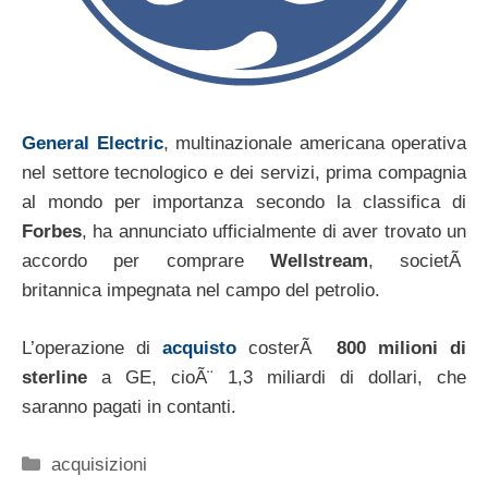
General Electric
, multinazionale americana operativa
nel settore tecnologico e dei servizi, prima compagnia
al mondo per importanza secondo la classifica di
Forbes
, ha annunciato ufficialmente di aver trovato un
accordo per comprare
Wellstream
, societÃ
britannica impegnata nel campo del petrolio.
L’operazione di
acquisto
costerÃ
800 milioni di
sterline
a GE, cioÃ¨ 1,3 miliardi di dollari, che
saranno pagati in contanti.
Categorie
acquisizioni