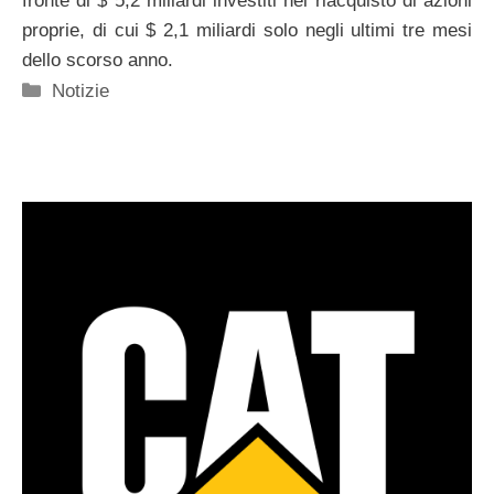
fronte di $ 5,2 miliardi investiti nel riacquisto di azioni
proprie, di cui $ 2,1 miliardi solo negli ultimi tre mesi
dello scorso anno.
Categorie
Notizie