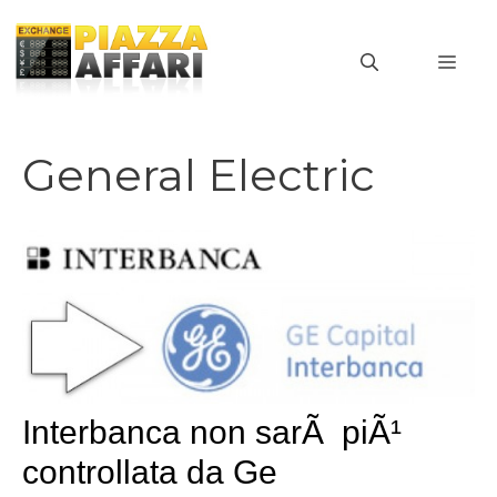
Vai
al
MEN
contenuto
General Electric
Interbanca non sarÃ piÃ¹
controllata da Ge