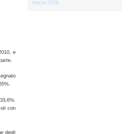
marzo 2026
2010, e
parte.
segnato
,65%.
 33,6%.
oli con
ne degli