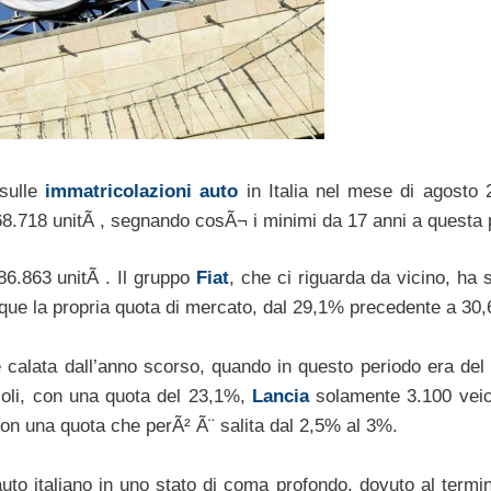
 sulle
immatricolazioni auto
in Italia nel mese di agosto 
8.718 unitÃ , segnando cosÃ¬ i minimi da 17 anni a questa 
86.863 unitÃ . Il gruppo
Fiat
, che ci riguarda da vicino, ha 
ue la propria quota di mercato, dal 29,1% precedente a 30
calata dall’anno scorso, quando in questo periodo era del
oli, con una quota del 23,1%,
Lancia
solamente 3.100 veic
con una quota che perÃ² Ã¨ salita dal 2,5% al 3%.
auto italiano in uno stato di coma profondo, dovuto al termi