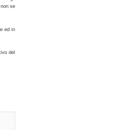
i non se
e ed in
ivo del