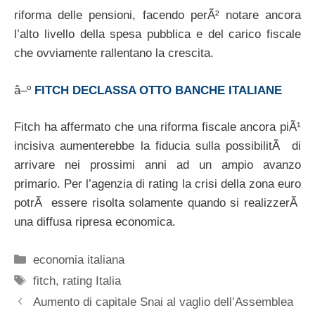
riforma delle pensioni, facendo perÃ² notare ancora
l’alto livello della spesa pubblica e del carico fiscale
che ovviamente rallentano la crescita.
â–º
FITCH DECLASSA OTTO BANCHE ITALIANE
Fitch ha affermato che una riforma fiscale ancora piÃ¹
incisiva aumenterebbe la fiducia sulla possibilitÃ di
arrivare nei prossimi anni ad un ampio avanzo
primario. Per l’agenzia di rating la crisi della zona euro
potrÃ essere risolta solamente quando si realizzerÃ
una diffusa ripresa economica.
Categorie
economia italiana
Tag
fitch
,
rating Italia
Aumento di capitale Snai al vaglio dell’Assemblea