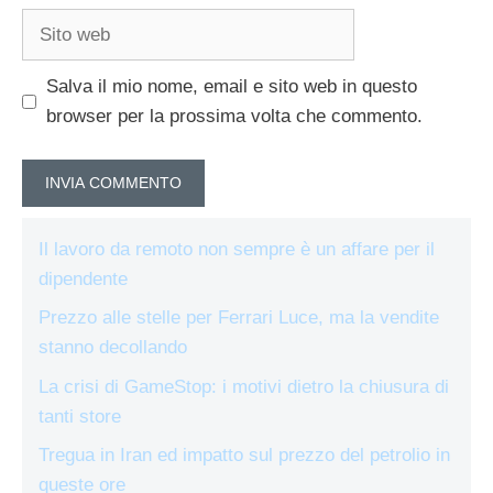
Sito
web
Salva il mio nome, email e sito web in questo
browser per la prossima volta che commento.
Il lavoro da remoto non sempre è un affare per il
dipendente
Prezzo alle stelle per Ferrari Luce, ma la vendite
stanno decollando
La crisi di GameStop: i motivi dietro la chiusura di
tanti store
Tregua in Iran ed impatto sul prezzo del petrolio in
queste ore