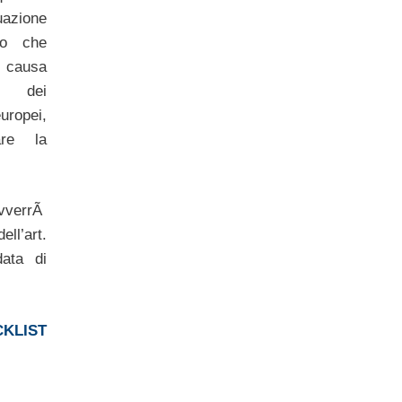
azione
tro che
causa
za dei
ropei,
are la
vverrÃ
ll’art.
ata di
.
KLIST