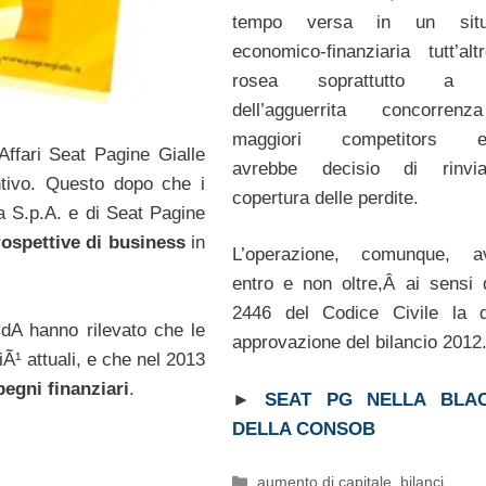
tempo versa in un situ
economico-finanziaria tutt’al
rosea soprattutto a 
dell’agguerrita concorren
maggiori competitors eu
ffari Seat Pagine Gialle
avrebbe decisio di rinvi
tivo. Questo dopo che i
copertura delle perdite.
ia S.p.A. e di Seat Pagine
rospettive di business
in
L’operazione, comunque, a
entro e non oltre,Â ai sensi de
2446 del Codice Civile la d
 CdA hanno rilevato che le
approvazione del bilancio 2012
Ã¹ attuali, e che nel 2013
egni finanziari
.
►
SEAT PG NELLA BLAC
DELLA CONSOB
Categorie
aumento di capitale
,
bilanci