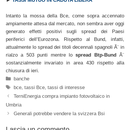
►
TASSI MUTUO IN CADUTA LIBERA
Intanto la mossa della Bce, come sopra accennato
ampiamente attesa dal mercato, non sembra aver oggi
generato effetti positivi sugli spread dei Paesi
periferici dell’Eurozona. Rispetto al Bund, infatti,
attualmente lo spread dei titoli decennali spagnoli Ã¨ in
rialzo a 503 punti mentre lo
spread Btp-Bund
Ã¨
sostanzialmente invariato in area 430 rispetto alla
chiusura di ieri.
Categorie
banche
Tag
bce
,
tassi Bce
,
tassi di interesse
TerniEnergia compra impianto fotovoltaico in
Umbria
Generali potrebbe vendere la svizzera Bsi
Lascia un commento