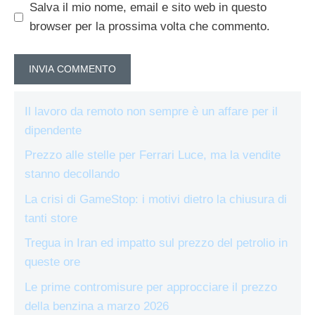
Salva il mio nome, email e sito web in questo
browser per la prossima volta che commento.
Il lavoro da remoto non sempre è un affare per il
dipendente
Prezzo alle stelle per Ferrari Luce, ma la vendite
stanno decollando
La crisi di GameStop: i motivi dietro la chiusura di
tanti store
Tregua in Iran ed impatto sul prezzo del petrolio in
queste ore
Le prime contromisure per approcciare il prezzo
della benzina a marzo 2026