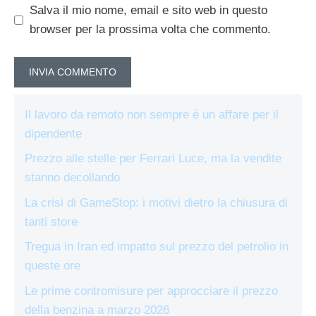
Salva il mio nome, email e sito web in questo
browser per la prossima volta che commento.
Il lavoro da remoto non sempre è un affare per il
dipendente
Prezzo alle stelle per Ferrari Luce, ma la vendite
stanno decollando
La crisi di GameStop: i motivi dietro la chiusura di
tanti store
Tregua in Iran ed impatto sul prezzo del petrolio in
queste ore
Le prime contromisure per approcciare il prezzo
della benzina a marzo 2026