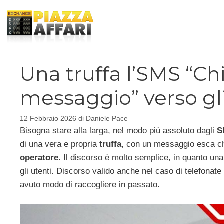
Vai
al
contenuto
Una truffa l’SMS “Ch
messaggio” verso gl
12 Febbraio 2026
di
Daniele Pace
Bisogna stare alla larga, nel modo più assoluto dagli
S
di una vera e propria
truffa
, con un messaggio esca che
operatore
. Il discorso è molto semplice, in quanto un
gli utenti. Discorso valido anche nel caso di telefona
avuto modo di raccogliere in passato.