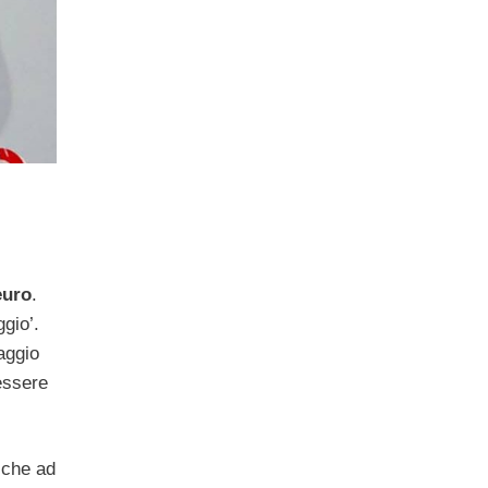
’
euro
.
ggio’.
aggio
 essere
 che ad