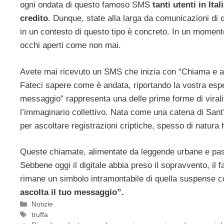
ogni ondata di questo famoso SMS
tanti utenti in Ita
credito
. Dunque, state alla larga da comunicazioni di qu
in un contesto di questo tipo è concreto. In un momen
occhi aperti come non mai.
Avete mai ricevuto un SMS che inizia con “Chiama e a
Fateci sapere come è andata, riportando la vostra esp
messaggio” rappresenta una delle prime forme di virali
l’immaginario collettivo. Nata come una catena di Sant’
per ascoltare registrazioni criptiche, spesso di natura 
Queste chiamate, alimentate da leggende urbane e passa
Sebbene oggi il digitale abbia preso il sopravvento, il 
rimane un simbolo intramontabile di quella suspense col
ascolta il tuo messaggio”.
Categorie
Notizie
Tag
truffa