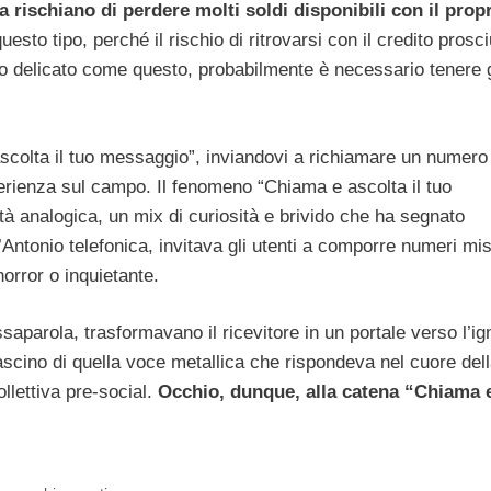
lia rischiano di perdere molti soldi disponibili con il prop
esto tipo, perché il rischio di ritrovarsi con il credito prosc
to delicato come questo, probabilmente è necessario tenere g
scolta il tuo messaggio”, inviandovi a richiamare un numero
erienza sul campo. Il fenomeno “Chiama e ascolta il tuo
tà analogica, un mix di curiosità e brivido che ha segnato
Antonio telefonica, invitava gli utenti a comporre numeri mis
horror o inquietante.
parola, trasformavano il ricevitore in un portale verso l’ig
fascino di quella voce metallica che rispondeva nel cuore dell
lettiva pre-social.
Occhio, dunque, alla catena “Chiama 