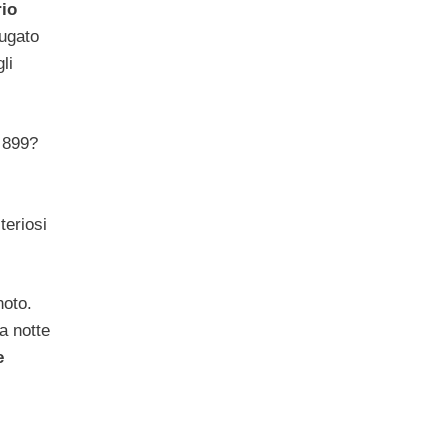
rio
iugato
li
 899?
teriosi
noto.
a notte
e