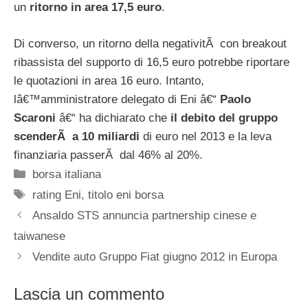
un
ritorno in area 17,5 euro
.
Di converso, un ritorno della negativitÃ con breakout
ribassista del supporto di 16,5 euro potrebbe riportare
le quotazioni in area 16 euro. Intanto,
lâ€™amministratore delegato di Eni â€“
Paolo
Scaroni
â€“ ha dichiarato che
il debito del gruppo
scenderÃ a 10 miliardi
di euro nel 2013 e la leva
finanziaria passerÃ dal 46% al 20%.
Categorie
borsa italiana
Tag
rating Eni
,
titolo eni borsa
Ansaldo STS annuncia partnership cinese e
taiwanese
Vendite auto Gruppo Fiat giugno 2012 in Europa
Lascia un commento