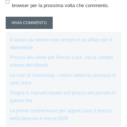
browser per la prossima volta che commento.
Il lavoro da remoto non sempre è un affare per il
dipendente
Prezzo alle stelle per Ferrari Luce, ma la vendite
stanno decollando
La crisi di GameStop: i motivi dietro la chiusura di
tanti store
Tregua in Iran ed impatto sul prezzo del petrolio in
queste ore
Le prime contromisure per approcciare il prezzo
della benzina a marzo 2026