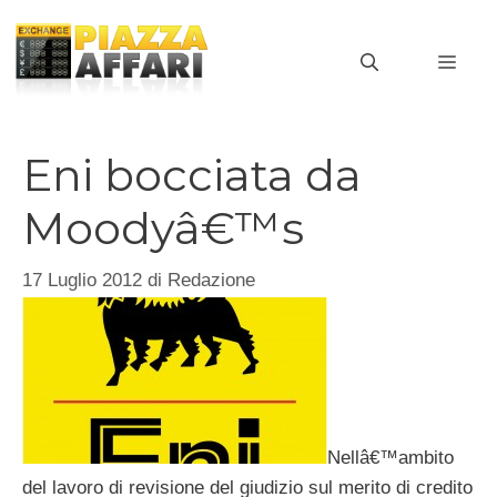
Vai
al
MEN
contenuto
Eni bocciata da
Moodyâ€™s
17 Luglio 2012
di
Redazione
Nellâ€™ambito
del lavoro di revisione del giudizio sul merito di credito