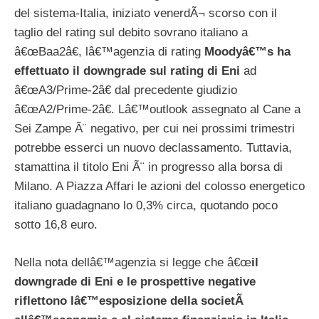
del sistema-Italia, iniziato venerdÃ¬ scorso con il
taglio del rating sul debito sovrano italiano a
â€œBaa2â€, lâ€™agenzia di rating
Moodyâ€™s ha
effettuato il downgrade sul rating di Eni
ad
â€œA3/Prime-2â€ dal precedente giudizio
â€œA2/Prime-2â€. Lâ€™outlook assegnato al Cane a
Sei Zampe Ã¨ negativo, per cui nei prossimi trimestri
potrebbe esserci un nuovo declassamento. Tuttavia,
stamattina il titolo Eni Ã¨ in progresso alla borsa di
Milano. A Piazza Affari le azioni del colosso energetico
italiano guadagnano lo 0,3% circa, quotando poco
sotto 16,8 euro.
Nella nota dellâ€™agenzia si legge che â€œ
il
downgrade di Eni e le prospettive negative
riflettono lâ€™esposizione della societÃ