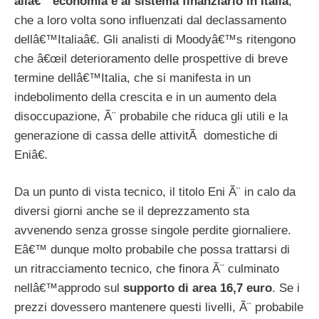
allâ€™economia e al sistema finanziario in Italia
,
che a loro volta sono influenzati dal declassamento
dellâ€™Italiaâ€. Gli analisti di Moodyâ€™s ritengono
che â€œil deterioramento delle prospettive di breve
termine dellâ€™Italia, che si manifesta in un
indebolimento della crescita e in un aumento dela
disoccupazione, Ã¨ probabile che riduca gli utili e la
generazione di cassa delle attivitÃ domestiche di
Eniâ€.
Da un punto di vista tecnico, il titolo Eni Ã¨ in calo da
diversi giorni anche se il deprezzamento sta
avvenendo senza grosse singole perdite giornaliere.
Eâ€™ dunque molto probabile che possa trattarsi di
un ritracciamento tecnico, che finora Ã¨ culminato
nellâ€™approdo sul
supporto di area 16,7 euro
. Se i
prezzi dovessero mantenere questi livelli, Ã¨ probabile