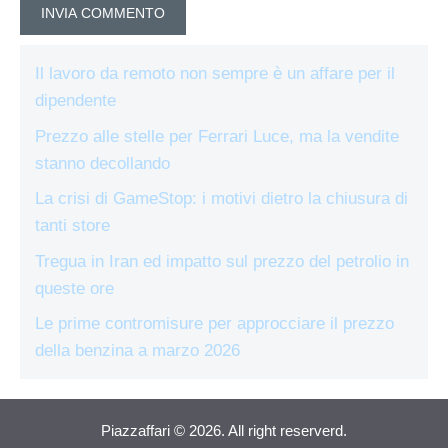
Il lavoro da remoto non sempre è un affare per il
dipendente
Prezzo alle stelle per Ferrari Luce, ma la vendite
stanno decollando
La crisi di GameStop: i motivi dietro la chiusura di
tanti store
Tregua in Iran ed impatto sul prezzo del petrolio in
queste ore
Le prime contromisure per approcciare il prezzo
della benzina a marzo 2026
Piazzaffari © 2026. All right reserverd.