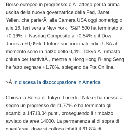
Borse europee in progresso: c’Ã¨ attesa per la prima
uscita della nuova governatrice della Fed, Janet
Yellen, che parlerÃ alla Camera USA oggi pomeriggio
alle 16. Ieri sera a New York l’S&P 500 ha terminato a
+0,16%, il Nasdaq Composite a +0,54% e il Dow
Jones a +0,05%. I future sui principali indici USA al
momento sono in rialzo dello 0,4%. Tokyo Ã¨ rimasta
chiusa per festivitÃ , mentre a Hong Kong l’Hang Seng
ha fatto segnare +1,78%, spiegano da Fta On line.
>Â
In discesa la disoccupazione in America
Chiusa la Borsa di Tokyo. Lunedi il Nikkei ha messo a
segno un progresso dell’1,77% e ha terminato gli
scambi a 14718,34 punti, proseguendo il rimbalzo
avviato da area 14000. La permanenza al di sopra di
quest’area, dove si colloca infatti il 61,8% di