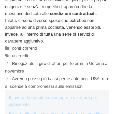
esigenze è senz’altro quello di approfondire la
questione dedicata alle
condizioni contrattuali
.
Infatti, ci sono diverse spese che potrebbe non
apparire ad una prima occhiata, venendo assorbiti,
invece, all’interno di tutta una serie di servizi di
carattere aggiuntivo.
Categorie
conti correnti
Tag
unicredit
Rinegoziato il giro di affari per le armi in Ucraina a
novembre
Avremo prezzi più bassi per le auto negli USA, ma
si scende a compromessi sulle emissioni
Il lavoro da remoto non sempre è un affare per il
dipendente
Prezzo alle stelle per Ferrari Luce, ma la vendite