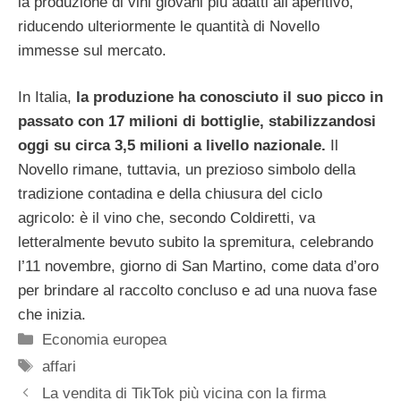
la produzione di vini giovani più adatti all’aperitivo,
riducendo ulteriormente le quantità di Novello
immesse sul mercato.
In Italia,
la produzione ha conosciuto il suo picco in
passato con 17 milioni di bottiglie, stabilizzandosi
oggi su circa 3,5 milioni a livello nazionale.
Il
Novello rimane, tuttavia, un prezioso simbolo della
tradizione contadina e della chiusura del ciclo
agricolo: è il vino che, secondo Coldiretti, va
letteralmente bevuto subito la spremitura, celebrando
l’11 novembre, giorno di San Martino, come data d’oro
per brindare al raccolto concluso e ad una nuova fase
che inizia.
Categorie
Economia europea
Tag
affari
La vendita di TikTok più vicina con la firma