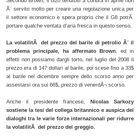
Secondo Brown, il G20 tenutosi a Londra in aprile non
Ã¨ servito molto per creare una regolazione unica per
il settore economico e spera proprio che il G8 potrÃ
portare qualche ventata d’aria fresca in questo senso.
La volatilitÃ del prezzo del barile di petrolio Ã¨ il
problema principale, ha affermato Brown
, ed in
effetti non possiamo dargli torto, nel luglio del 2008 il
prezzo era di 147 dollari al barile, poi scese fino a 33$
al barile nel dicembre sempre dello scorso anno per
assestarsi ora sui 66$, prezzo di venerdÃ¬ scorso.
Anche il presidente francese,
Nicolas Sarkozy
sostiene la tesi del collega britannico e auspica dei
dialoghi tra le varie forze internazionali per ridurre
la volatilitÃ del prezzo del greggio.