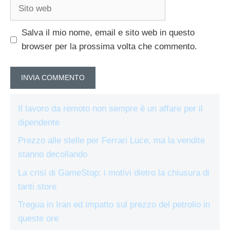
Sito
web
Salva il mio nome, email e sito web in questo
browser per la prossima volta che commento.
Il lavoro da remoto non sempre è un affare per il
dipendente
Prezzo alle stelle per Ferrari Luce, ma la vendite
stanno decollando
La crisi di GameStop: i motivi dietro la chiusura di
tanti store
Tregua in Iran ed impatto sul prezzo del petrolio in
queste ore