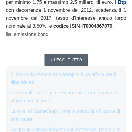
per minimo 1,75 e massimo 2,5 miliardi di euro, i
Btp
con decorrenza 1 novembre del 2012, scadenza il 1
novembre del 2017, tasso d’interesse annuo lordo
nominale al 3,50%, e
codice ISIN IT0004867070
.
Categorie
emissione bond
+ LEGGI TUTTO
Il lavoro da remoto non sempre è un affare per il
dipendente
Prezzo alle stelle per Ferrari Luce, ma la vendite
stanno decollando
La crisi di GameStop: i motivi dietro la chiusura di
tanti store
Tregua in Iran ed impatto sul prezzo del petrolio in