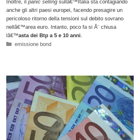
Inoltre, il
panic selling
sullâ€™Italia sta contagiando
anche gli altri paesi europei, facendo presagire un
pericoloso ritorno della tensioni sul debito sovrano
nellâ€™area euro. Intanto, poco fa si Ã¨ chiusa
lâ€™
asta dei Btp a 5 e 10 anni
.
Categorie
emissione bond