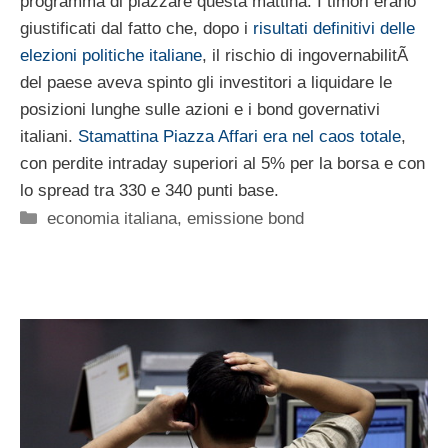
programma di piazzare questa mattina. I timori erano
giustificati dal fatto che, dopo i
risultati definitivi delle
elezioni politiche italiane
, il rischio di ingovernabilitÃ
del paese aveva spinto gli investitori a liquidare le
posizioni lunghe sulle azioni e i bond governativi
italiani.
Stamattina Piazza Affari era nel caos totale
,
con perdite intraday superiori al 5% per la borsa e con
lo spread tra 330 e 340 punti base.
Categorie
economia italiana
,
emissione bond