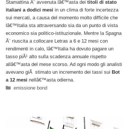
Stamattina Ã¨ avvenuta lâ€™asta dei
titoli di stato
italiani a dodici mesi
in un clima di forte incertezza
sui mercati, a causa del momento molto difficile che
lâ€™Italia sta attraversando sia da un punto di vista
economico sia politico-istituzionale. Mentre la Spagna
Ã¨ riuscita a collocare Letras a 6 e 12 mesi con
rendimenti in calo, lâ€™Italia ha dovuto pagare un
tasso piÃ¹ alto sulla scadenza annuale rispetto
allâ€™asta del mese scorso. Ad ogni modo gli analisti
avevano giÃ stimato un incremento dei tassi sui
Bot
a 12 mesi
nellâ€™asta odierna.
Categorie
emissione bond