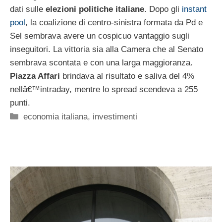
dati sulle
elezioni politiche italiane
. Dopo gli
instant
pool
, la coalizione di centro-sinistra formata da Pd e
Sel sembrava avere un cospicuo vantaggio sugli
inseguitori. La vittoria sia alla Camera che al Senato
sembrava scontata e con una larga maggioranza.
Piazza Affari
brindava al risultato e saliva del 4%
nellâ€™intraday, mentre lo spread scendeva a 255
punti.
Categorie
economia italiana
,
investimenti