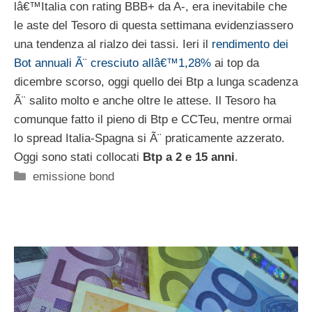
lâ€™Italia con rating BBB+ da A-, era inevitabile che
le aste del Tesoro di questa settimana evidenziassero
una tendenza al rialzo dei tassi. Ieri il
rendimento dei
Bot annuali Ã¨ cresciuto allâ€™1,28%
ai top da
dicembre scorso, oggi quello dei Btp a lunga scadenza
Ã¨ salito molto e anche oltre le attese. Il Tesoro ha
comunque fatto il pieno di Btp e CCTeu, mentre ormai
lo spread Italia-Spagna si Ã¨ praticamente azzerato.
Oggi sono stati collocati
Btp a 2 e 15 anni
.
Categorie
emissione bond