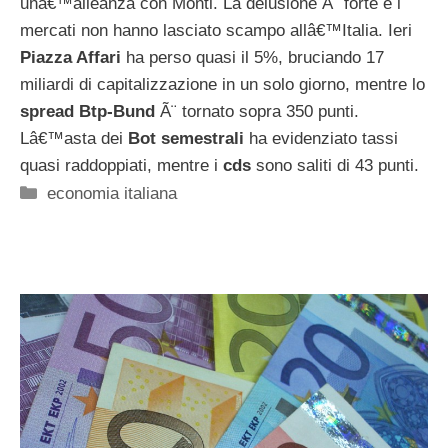
unâ€™alleanza con Monti. La delusione Ã¨ forte e i
mercati non hanno lasciato scampo allâ€™Italia. Ieri
Piazza Affari
ha perso quasi il 5%, bruciando 17
miliardi di capitalizzazione in un solo giorno, mentre lo
spread Btp-Bund
Ã¨ tornato sopra 350 punti.
Lâ€™asta dei
Bot semestrali
ha evidenziato tassi
quasi raddoppiati, mentre i
cds
sono saliti di 43 punti.
Categorie
economia italiana