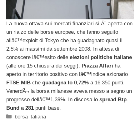
La nuova ottava sui mercati finanziari si Ã¨ aperta con
un rialzo delle borse europee, che fanno seguito
allâ€™exploit di Tokyo che ha guadagnato quasi il
2,5% ai massimi da settembre 2008. In attesa di
conoscere lâ€™esito delle
elezioni politiche italiane
(alle ore 15 chiusura dei seggi),
Piazza Affari
ha
aperto in territorio positivo con lâ€™indice azionario
FTSE MIB
che
guadagna lo 0,72%
a 16.350 punti.
VenerdÃ¬ la borsa milanese aveva messo a segno un
progresso dellâ€™1,39%. In discesa lo
spread Btp-
Bund a 281
punti base.
Categorie
borsa italiana