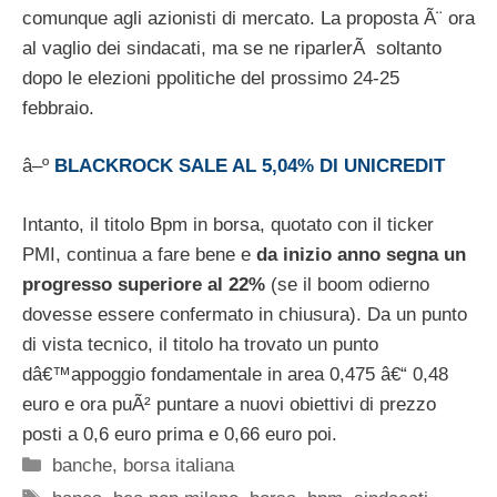
comunque agli azionisti di mercato. La proposta Ã¨ ora
al vaglio dei sindacati, ma se ne riparlerÃ soltanto
dopo le elezioni ppolitiche del prossimo 24-25
febbraio.
â–º
BLACKROCK SALE AL 5,04% DI UNICREDIT
Intanto, il titolo Bpm in borsa, quotato con il ticker
PMI, continua a fare bene e
da inizio anno segna un
progresso superiore al 22%
(se il boom odierno
dovesse essere confermato in chiusura). Da un punto
di vista tecnico, il titolo ha trovato un punto
dâ€™appoggio fondamentale in area 0,475 â€“ 0,48
euro e ora puÃ² puntare a nuovi obiettivi di prezzo
posti a 0,6 euro prima e 0,66 euro poi.
Categorie
banche
,
borsa italiana
Tag