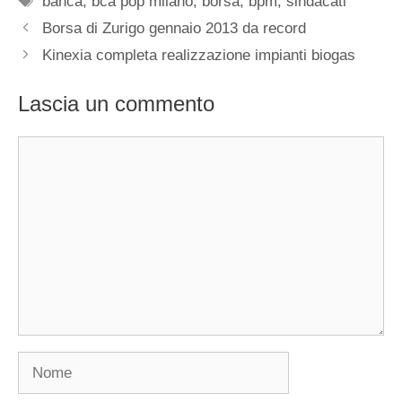
banca
,
bca pop milano
,
borsa
,
bpm
,
sindacati
Borsa di Zurigo gennaio 2013 da record
Kinexia completa realizzazione impianti biogas
Lascia un commento
Commento
Nome