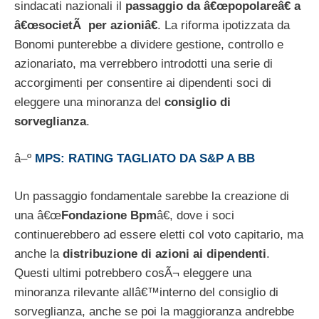
sindacati nazionali il
passaggio da â€œpopolareâ€ a
â€œsocietÃ per azioniâ€
. La riforma ipotizzata da
Bonomi punterebbe a dividere gestione, controllo e
azionariato, ma verrebbero introdotti una serie di
accorgimenti per consentire ai dipendenti soci di
eleggere una minoranza del
consiglio di
sorveglianza
.
â–º
MPS: RATING TAGLIATO DA S&P A BB
Un passaggio fondamentale sarebbe la creazione di
una â€œ
Fondazione Bpm
â€, dove i soci
continuerebbero ad essere eletti col voto capitario, ma
anche la
distribuzione di azioni ai dipendenti
.
Questi ultimi potrebbero cosÃ¬ eleggere una
minoranza rilevante allâ€™interno del consiglio di
sorveglianza, anche se poi la maggioranza andrebbe