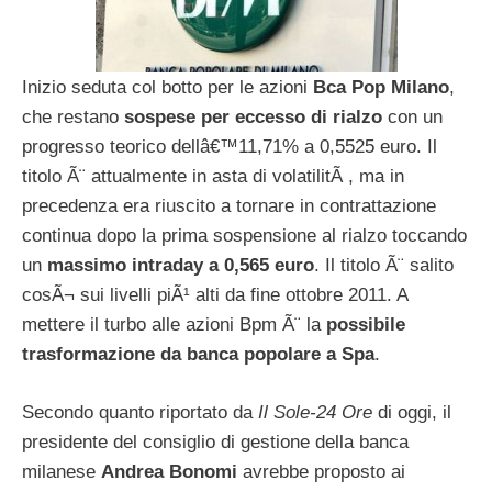
Inizio seduta col botto per le azioni
Bca Pop Milano
,
che restano
sospese per eccesso di rialzo
con un
progresso teorico dellâ€™11,71% a 0,5525 euro. Il
titolo Ã¨ attualmente in asta di volatilitÃ , ma in
precedenza era riuscito a tornare in contrattazione
continua dopo la prima sospensione al rialzo toccando
un
massimo intraday a 0,565 euro
. Il titolo Ã¨ salito
cosÃ¬ sui livelli piÃ¹ alti da fine ottobre 2011. A
mettere il turbo alle azioni Bpm Ã¨ la
possibile
trasformazione da banca popolare a Spa
.
Secondo quanto riportato da
Il Sole-24 Ore
di oggi, il
presidente del consiglio di gestione della banca
milanese
Andrea Bonomi
avrebbe proposto ai