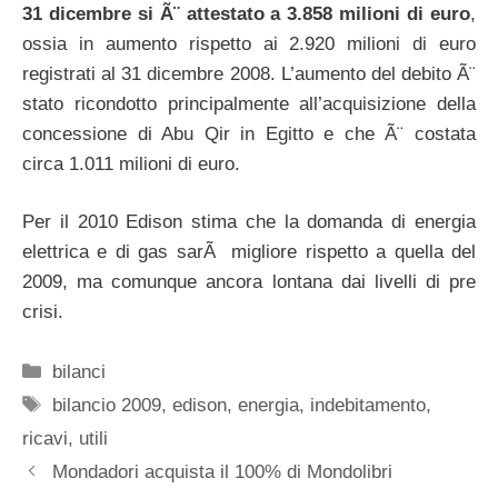
31 dicembre si Ã¨ attestato a 3.858 milioni di euro
,
ossia in aumento rispetto ai 2.920 milioni di euro
registrati al 31 dicembre 2008. L’aumento del debito Ã¨
stato ricondotto principalmente all’acquisizione della
concessione di Abu Qir in Egitto e che Ã¨ costata
circa 1.011 milioni di euro.
Per il 2010 Edison stima che la domanda di energia
elettrica e di gas sarÃ migliore rispetto a quella del
2009, ma comunque ancora lontana dai livelli di pre
crisi.
Categorie
bilanci
Tag
bilancio 2009
,
edison
,
energia
,
indebitamento
,
ricavi
,
utili
Mondadori acquista il 100% di Mondolibri