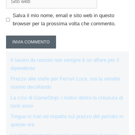
web
Salva il mio nome, email e sito web in questo
browser per la prossima volta che commento.
Il lavoro da remoto non sempre è un affare per il
dipendente
Prezzo alle stelle per Ferrari Luce, ma la vendite
stanno decollando
La crisi di GameStop: i motivi dietro la chiusura di
tanti store
Tregua in Iran ed impatto sul prezzo del petrolio in
queste ore