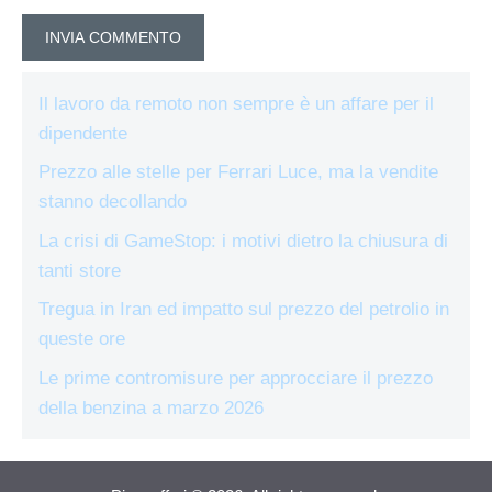
Il lavoro da remoto non sempre è un affare per il
dipendente
Prezzo alle stelle per Ferrari Luce, ma la vendite
stanno decollando
La crisi di GameStop: i motivi dietro la chiusura di
tanti store
Tregua in Iran ed impatto sul prezzo del petrolio in
queste ore
Le prime contromisure per approcciare il prezzo
della benzina a marzo 2026