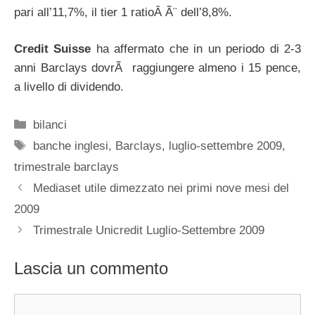
pari all’11,7%, il tier 1 ratioÂ Ã¨ dell’8,8%.
Credit Suisse
ha affermato che in un periodo di 2-3
anni Barclays dovrÃ raggiungere almeno i 15 pence,
a livello di dividendo.
Categorie
bilanci
Tag
banche inglesi
,
Barclays
,
luglio-settembre 2009
,
trimestrale barclays
Mediaset utile dimezzato nei primi nove mesi del
2009
Trimestrale Unicredit Luglio-Settembre 2009
Lascia un commento
Commento