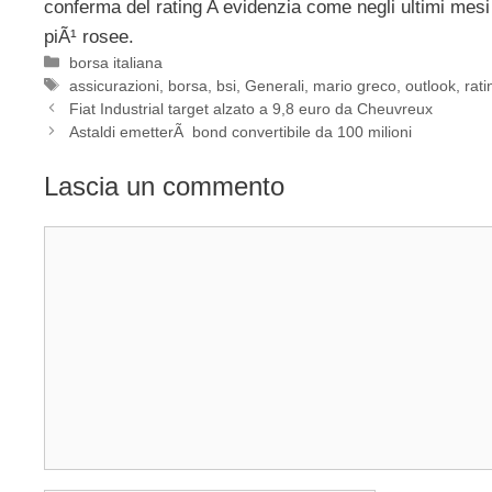
conferma del rating A evidenzia come negli ultimi mesi 
piÃ¹ rosee.
Categorie
borsa italiana
Tag
assicurazioni
,
borsa
,
bsi
,
Generali
,
mario greco
,
outlook
,
rati
Fiat Industrial target alzato a 9,8 euro da Cheuvreux
Astaldi emetterÃ bond convertibile da 100 milioni
Lascia un commento
Commento