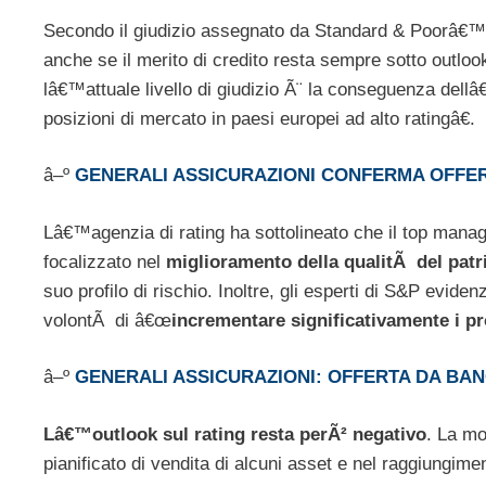
Secondo il giudizio assegnato da Standard & Poorâ€
anche se il merito di credito resta sempre sotto outlook
lâ€™attuale livello di giudizio Ã¨ la conseguenza del
posizioni di mercato in paesi europei ad alto ratingâ€.
â–º
GENERALI ASSICURAZIONI CONFERMA OFFERT
Lâ€™agenzia di rating ha sottolineato che il top mana
focalizzato nel
miglioramento della qualitÃ del pat
suo profilo di rischio. Inoltre, gli esperti di S&P evide
volontÃ di â€œ
incrementare significativamente i pr
â–º
GENERALI ASSICURAZIONI: OFFERTA DA BAN
Lâ€™outlook sul rating resta perÃ² negativo
. La mo
pianificato di vendita di alcuni asset e nel raggiungimen