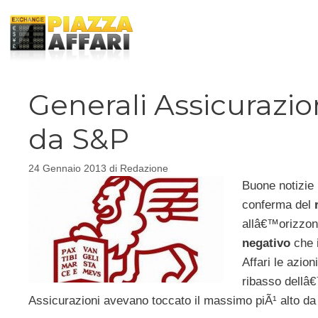
Vai
al
contenuto
Generali Assicurazio
da S&P
24 Gennaio 2013
di
Redazione
Buone notizie 
conferma del
allâ€™orizzont
negativo
che i
Affari le azio
ribasso dellâ€
Assicurazioni avevano toccato il massimo piÃ¹ alto da