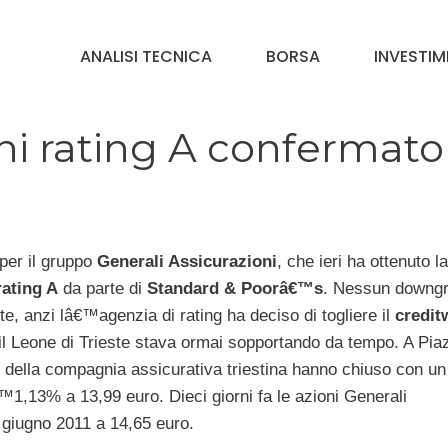
ANALISI TECNICA
BORSA
INVESTIM
ni rating A confermato
per il gruppo
Generali Assicurazioni
, che ieri ha ottenuto la
rating A
da parte di
Standard & Poorâ€™s
. Nessun downg
e, anzi lâ€™agenzia di rating ha deciso di togliere il
credit
l Leone di Trieste stava ormai sopportando da tempo. A Pia
ni della compagnia assicurativa triestina hanno chiuso con un
™1,13% a 13,99 euro. Dieci giorni fa le azioni Generali
 giugno 2011 a 14,65 euro.