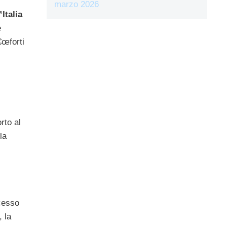
marzo 2026
Italia
e
€œforti
rto al
la
cesso
, la