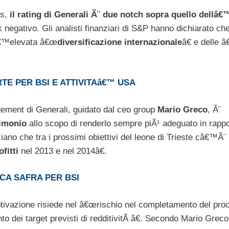
™s,
il rating di Generali Ã¨ due notch sopra quello dellâ€™
 negativo. Gli analisti finanziari di S&P hanno dichiarato ch
lâ€™elevata â€œ
diversificazione internazionale
â€ e delle â
E PER BSI E ATTIVITAâ€™ USA
gement di Generali, guidato dal ceo group
Mario Greco
, Ã¨
rimonio
allo scopo di renderlo sempre piÃ¹ adeguato in rappo
nziano che tra i prossimi obiettivi del leone di Trieste câ€™Ã¨ 
ofitti
nel 2013 e nel 2014â€.
CA SAFRA PER BSI
tivazione risiede nel â€œrischio nel completamento del pro
to dei target previsti di redditivitÃ â€. Secondo Mario Greco