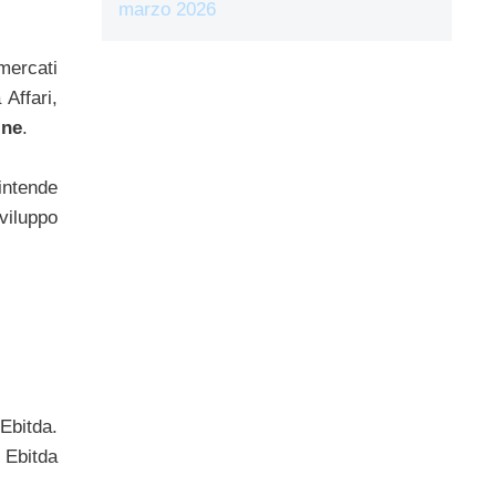
marzo 2026
 mercati
Affari,
ine
.
 intende
viluppo
’Ebitda.
 Ebitda