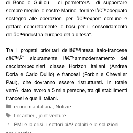
di Bono e Guillou – ci permetterÃ di supportare
sempre meglio le nostre Marine, fornire lâ€™adeguato
sostegno alle operazioni per lâ€™export comune e
gettare concretamente le basi per il consolidamento
dellâ€™industria europea della difesa”.
Tra i progetti prioritari dellâ€™intesa italo-francese
câ€™Ã¨ sicuramente lâ€™ammodernamento dei
cacciatorpedinieri classe Horizon italiani (Andrea
Doria e Carlo Duilio) e francesi (Forbin e Chevalier
Paul), che dovranno essere ristrutturati. In totale
verrÃ dato lavoro a 5 mila persone, tra gli stabilimenti
francesi e quelli italiani.
Categorie
economia italiana
,
Notizie
Tag
fincantieri
,
joint venture
PMI e la crisi, i settori piÃ¹ colpiti e le soluzioni