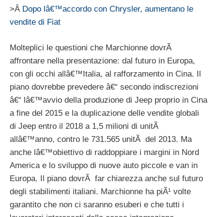
>Â
Dopo lâ€™accordo con Chrysler, aumentano le
vendite di Fiat
Molteplici le questioni che Marchionne dovrÃ
affrontare nella presentazione: dal futuro in Europa,
con gli occhi allâ€™Italia, al rafforzamento in Cina. Il
piano dovrebbe prevedere â€“ secondo indiscrezioni
â€“ lâ€™avvio della produzione di Jeep proprio in Cina
a fine del 2015 e la duplicazione delle vendite globali
di Jeep entro il 2018 a 1,5 milioni di unitÃ
allâ€™anno, contro le 731.565 unitÃ del 2013. Ma
anche lâ€™obiettivo di raddoppiare i margini in Nord
America e lo sviluppo di nuove auto piccole e van in
Europa. Il piano dovrÃ far chiarezza anche sul futuro
degli stabilimenti italiani. Marchionne ha piÃ¹ volte
garantito che non ci saranno esuberi e che tutti i