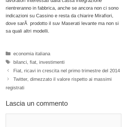
lavoratori interessati dalla cassa integrazione
rientreranno in fabbrica, anche se ancora non ci sono
indicazioni su Cassino e resta da chiarire Mirafiori,
dove sarÃ prodotto il suv Maserati levante ma non si
sa quali altri modelli.
Categorie
economia italiana
Tag
bilanci
,
fiat
,
investimenti
Fiat, ricavi in crescita nel primo trimestre del 2014
Twitter, dimezzato il valore rispetto ai massimi
registrati
Lascia un commento
Commento