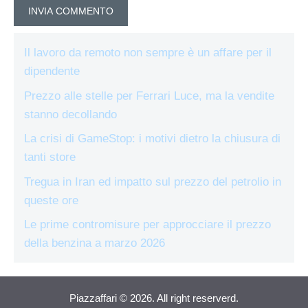
Il lavoro da remoto non sempre è un affare per il
dipendente
Prezzo alle stelle per Ferrari Luce, ma la vendite
stanno decollando
La crisi di GameStop: i motivi dietro la chiusura di
tanti store
Tregua in Iran ed impatto sul prezzo del petrolio in
queste ore
Le prime contromisure per approcciare il prezzo
della benzina a marzo 2026
Piazzaffari © 2026. All right reserverd.