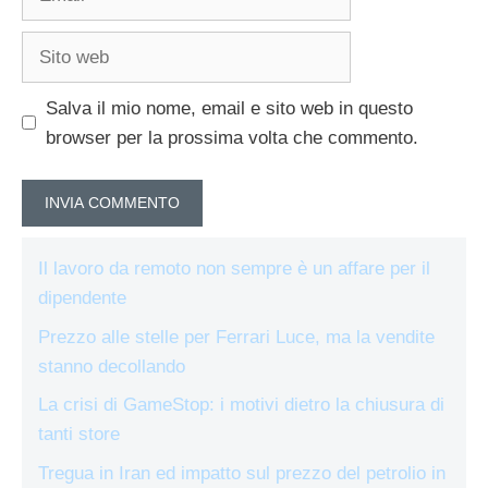
Sito
web
Salva il mio nome, email e sito web in questo
browser per la prossima volta che commento.
Il lavoro da remoto non sempre è un affare per il
dipendente
Prezzo alle stelle per Ferrari Luce, ma la vendite
stanno decollando
La crisi di GameStop: i motivi dietro la chiusura di
tanti store
Tregua in Iran ed impatto sul prezzo del petrolio in