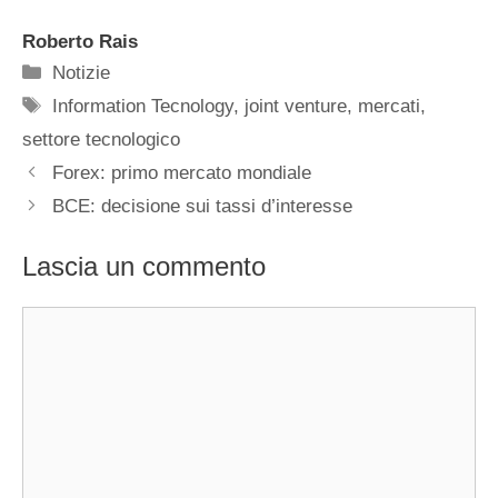
Roberto Rais
Categorie
Notizie
Tag
Information Tecnology
,
joint venture
,
mercati
,
settore tecnologico
Forex: primo mercato mondiale
BCE: decisione sui tassi d’interesse
Lascia un commento
Commento