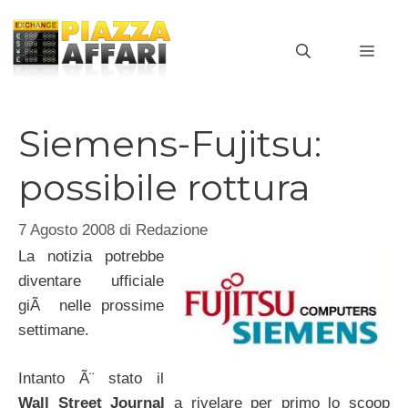
Vai
al
MEN
contenuto
Siemens-Fujitsu:
possibile rottura
7 Agosto 2008
di
Redazione
La notizia potrebbe
diventare ufficiale
giÃ nelle prossime
settimane.
Intanto Ã¨ stato il
Wall Street Journal
a rivelare per primo lo scoop