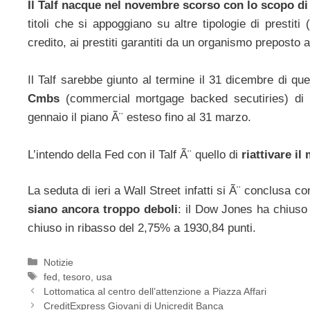
Il Talf nacque nel novembre scorso con lo scopo di 
titoli che si appoggiano su altre tipologie di prestiti
credito, ai prestiti garantiti da un organismo preposto
Il Talf sarebbe giunto al termine il 31 dicembre di qu
Cmbs
(commercial mortgage backed secutiries) di
gennaio il piano Ã¨ esteso fino al 31 marzo.
L’intendo della Fed con il Talf Ã¨ quello di
riattivare il
La seduta di ieri a Wall Street infatti si Ã¨ conclusa 
siano ancora troppo deboli
: il Dow Jones ha chiuso
chiuso in ribasso del 2,75% a 1930,84 punti.
Categorie
Notizie
Tag
fed
,
tesoro
,
usa
Lottomatica al centro dell’attenzione a Piazza Affari
CreditExpress Giovani di Unicredit Banca