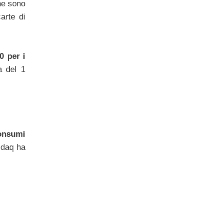
he sono
carte di
0 per i
a del 1
consumi
sdaq ha