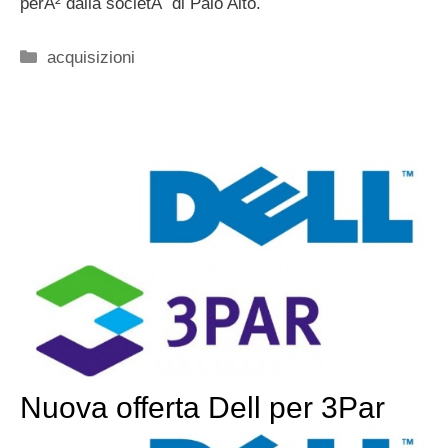
perÃ² dalla societÃ di Palo Alto.
Categorie
acquisizioni
Nuova offerta Dell per 3Par