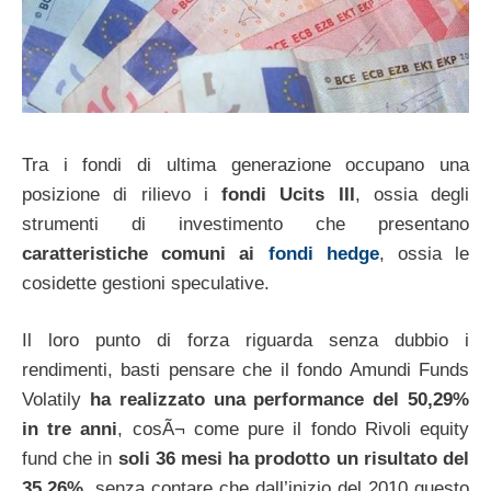
Tra i fondi di ultima generazione occupano una
posizione di rilievo i
fondi Ucits III
, ossia degli
strumenti di investimento che presentano
caratteristiche comuni ai
fondi hedge
, ossia le
cosidette gestioni speculative.
Il loro punto di forza riguarda senza dubbio i
rendimenti, basti pensare che il fondo Amundi Funds
Volatily
ha realizzato una performance del 50,29%
in tre anni
, cosÃ¬ come pure il fondo Rivoli equity
fund che in
soli 36 mesi ha prodotto un risultato del
35,26%
, senza contare che dall’inizio del 2010 questo