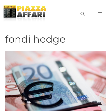
Vai
al
MEN
contenuto
fondi hedge