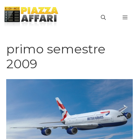
Vai
al
MEN
contenuto
primo semestre
2009