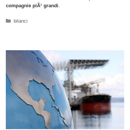
compagnie piÃ¹ grandi
.
Categorie
bilanci