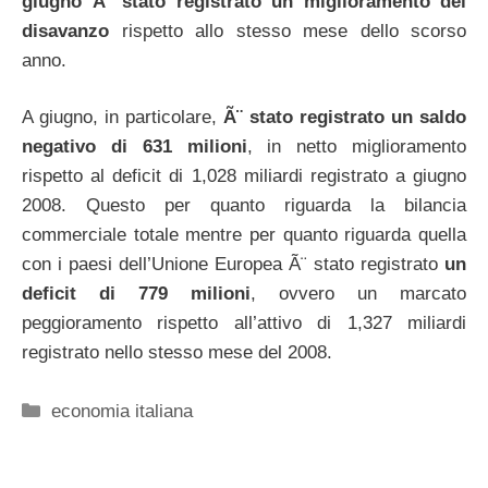
giugno Ã¨ stato registrato un miglioramento del
disavanzo
rispetto allo stesso mese dello scorso
anno.
A giugno, in particolare,
Ã¨ stato registrato un saldo
negativo di 631 milioni
, in netto miglioramento
rispetto al deficit di 1,028 miliardi registrato a giugno
2008. Questo per quanto riguarda la bilancia
commerciale totale mentre per quanto riguarda quella
con i paesi dell’Unione Europea Ã¨ stato registrato
un
deficit di 779 milioni
, ovvero un marcato
peggioramento rispetto all’attivo di 1,327 miliardi
registrato nello stesso mese del 2008.
Categorie
economia italiana