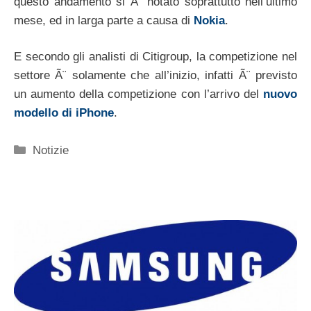
questo andamento si Ã¨ notato soprattutto nell’ultimo
mese, ed in larga parte a causa di
Nokia
.
E secondo gli analisti di Citigroup, la competizione nel
settore Ã¨ solamente che all’inizio, infatti Ã¨ previsto
un aumento della competizione con l’arrivo del
nuovo
modello di iPhone
.
Categorie
Notizie