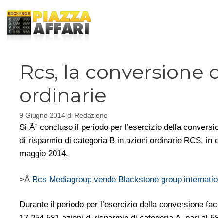
Vai
al
contenuto
Rcs, la conversione d
ordinarie
9 Giugno 2014
di
Redazione
Si Ã¨ concluso il periodo per l’esercizio della conversio
di risparmio di categoria B in azioni ordinarie RCS, in 
maggio 2014.
>Â
Rcs Mediagroup vende Blackstone group internatio
Durante il periodo per l’esercizio della conversione fac
17.254.581 azioni di risparmio di categoria A, pari al 