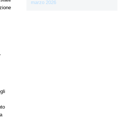
marzo 2026
azione
1
gli
nto
la