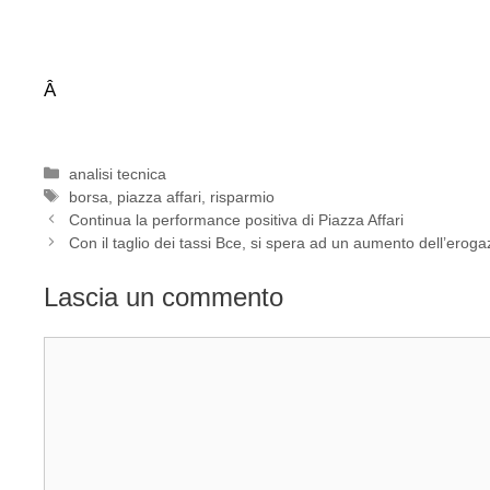
Â
Categorie
analisi tecnica
Tag
borsa
,
piazza affari
,
risparmio
Continua la performance positiva di Piazza Affari
Con il taglio dei tassi Bce, si spera ad un aumento dell’eroga
Lascia un commento
Commento