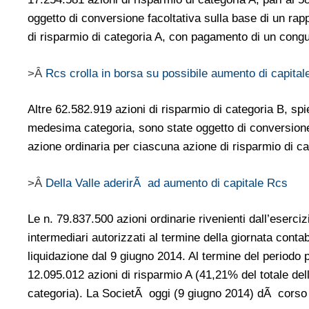
oggetto di conversione facoltativa sulla base di un rap
di risparmio di categoria A, con pagamento di un congu
>Â
Rcs crolla in borsa su possibile aumento di capital
Altre 62.582.919 azioni di risparmio di categoria B, spie
medesima categoria, sono state oggetto di conversione 
azione ordinaria per ciascuna azione di risparmio di c
>Â
Della Valle aderirÃ ad aumento di capitale Rcs
Le n. 79.837.500 azioni ordinarie rivenienti dall’eserci
intermediari autorizzati al termine della giornata conta
liquidazione dal 9 giugno 2014. Al termine del periodo p
12.095.012 azioni di risparmio A (41,21% del totale del
categoria). La SocietÃ oggi (9 giugno 2014) dÃ corso 