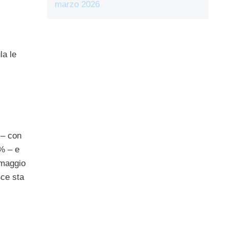
marzo 2026
la le
 – con
2% – e
a maggio
Bce sta