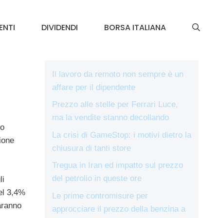
ENTI
DIVIDENDI
BORSA ITALIANA
Il lavoro da remoto non sempre è un
affare per il dipendente
Prezzo alle stelle per Ferrari Luce,
ma la vendite stanno decollando
io
La crisi di GameStop: i motivi dietro la
ione
chiusura di tanti store
Tregua in Iran ed impatto sul prezzo
del petrolio in queste ore
li
del 3,4%
Le prime contromisure per
aranno
approcciare il prezzo della benzina a