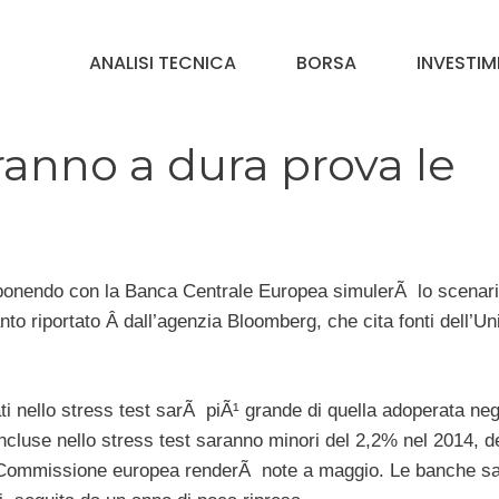
ANALISI TECNICA
BORSA
INVESTIM
eranno a dura prova le
isponendo con la Banca Centrale Europea simulerÃ lo scenar
nto riportato Â dall’agenzia Bloomberg, che cita fonti dell’Un
zati nello stress test sarÃ piÃ¹ grande di quella adoperata neg
 incluse nello stress test saranno minori del 2,2% nel 2014, 
 la Commissione europea renderÃ note a maggio. Le banche s