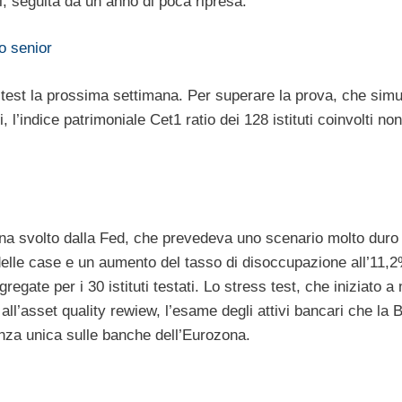
i, seguita da un anno di poca ripresa.
o senior
s test la prossima settimana. Per superare la prova, che simu
l’indice patrimoniale Cet1 ratio dei 128 istituti coinvolti non
na svolto dalla Fed, che prevedeva uno scenario molto duro
 delle case e un aumento del tasso di disoccupazione all’11,
ggregate per i 30 istituti testati. Lo stress test, che iniziato 
Ã all’asset quality rewiew, l’esame degli attivi bancari che la 
anza unica sulle banche dell’Eurozona.