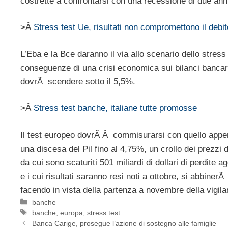
costrette a confrontarsi con una recessione di due ann
>Â
Stress test Ue, risultati non compromettono il debit
L’Eba e la Bce daranno il via allo scenario dello stres
conseguenze di una crisi economica sui bilanci bancari, 
dovrÃ scendere sotto il 5,5%.
>Â
Stress test banche, italiane tutte promosse
Il test europeo dovrÃ Â commisurarsi con quello appe
una discesa del Pil fino al 4,75%, un crollo dei prezzi
da cui sono scaturiti 501 miliardi di dollari di perdite a
e i cui risultati saranno resi noti a ottobre, si abbiner
facendo in vista della partenza a novembre della vigil
Categorie
banche
Tag
banche
,
europa
,
stress test
Banca Carige, prosegue l’azione di sostegno alle famiglie