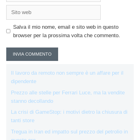
Sito
web
Salva il mio nome, email e sito web in questo
browser per la prossima volta che commento.
Il lavoro da remoto non sempre è un affare per il
dipendente
Prezzo alle stelle per Ferrari Luce, ma la vendite
stanno decollando
La crisi di GameStop: i motivi dietro la chiusura di
tanti store
Tregua in Iran ed impatto sul prezzo del petrolio in