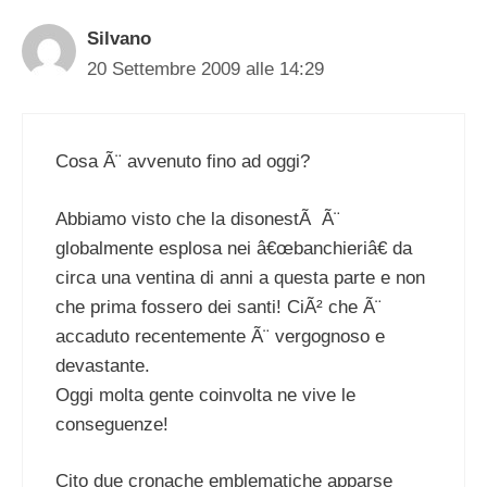
Silvano
20 Settembre 2009 alle 14:29
Cosa Ã¨ avvenuto fino ad oggi?
Abbiamo visto che la disonestÃ Ã¨
globalmente esplosa nei â€œbanchieriâ€ da
circa una ventina di anni a questa parte e non
che prima fossero dei santi! CiÃ² che Ã¨
accaduto recentemente Ã¨ vergognoso e
devastante.
Oggi molta gente coinvolta ne vive le
conseguenze!
Cito due cronache emblematiche apparse