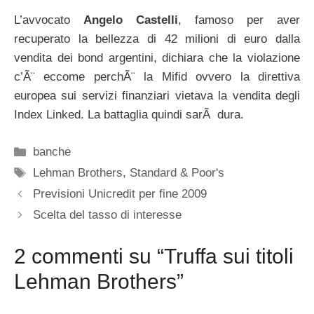
L’avvocato
Angelo Castelli
, famoso per aver
recuperato la bellezza di 42 milioni di euro dalla
vendita dei bond argentini, dichiara che la violazione
c’Ã¨ eccome perchÃ¨ la Mifid ovvero la direttiva
europea sui servizi finanziari vietava la vendita degli
Index Linked. La battaglia quindi sarÃ dura.
Categorie
banche
Tag
Lehman Brothers
,
Standard & Poor's
Previsioni Unicredit per fine 2009
Scelta del tasso di interesse
2 commenti su “Truffa sui titoli
Lehman Brothers”