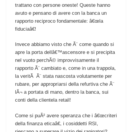
trattano con persone oneste! Queste hanno
avuto e pensano di avere con la banca un
rapporto reciproco fondamentale: â€œla
fiduciaâ€!
Invece abbiamo visto che Ã¨ come quando si
apre la porta dellâ€™ascensore e si precipita
nel vuoto perchÃ© improvvisamente il
rapporto Ã¨ cambiato e, come in una trappola,
la veritÃ Ã¨ stata nascosta volutamente per
rubare, per appropriarsi della refurtiva che Ã¨
lÃ¬ a portata di mano, dentro la banca, sui
conti della clientela retail!
Come si puÃ² avere speranza che i â€œcriteri
della finanza eticaâ€, i cosiddetti RSI,
riescano a superare il vizio dei rapinatori?