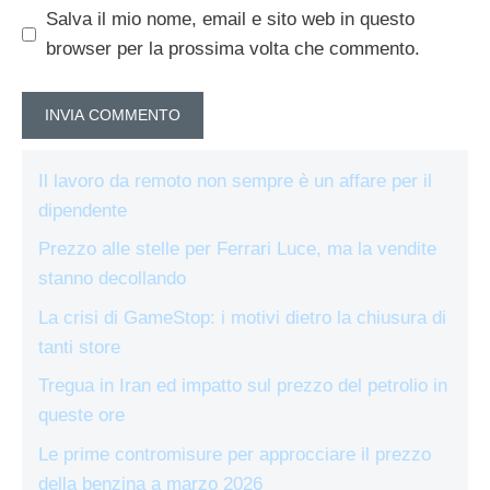
Salva il mio nome, email e sito web in questo
browser per la prossima volta che commento.
Il lavoro da remoto non sempre è un affare per il
dipendente
Prezzo alle stelle per Ferrari Luce, ma la vendite
stanno decollando
La crisi di GameStop: i motivi dietro la chiusura di
tanti store
Tregua in Iran ed impatto sul prezzo del petrolio in
queste ore
Le prime contromisure per approcciare il prezzo
della benzina a marzo 2026