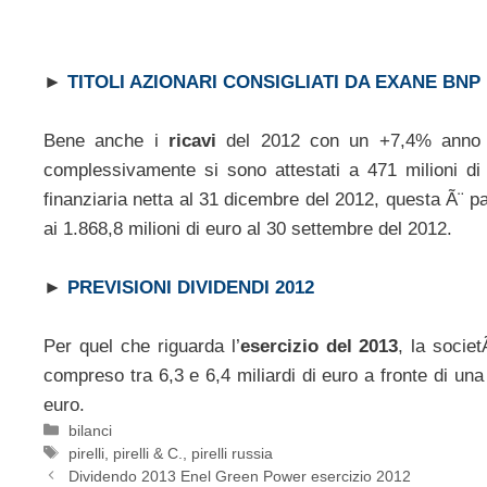
►
TITOLI AZIONARI CONSIGLIATI DA EXANE BNP
Bene anche i
ricavi
del 2012 con un +7,4% anno su
complessivamente si sono attestati a 471 milioni di
finanziaria netta al 31 dicembre del 2012, questa Ã¨ pa
ai 1.868,8 milioni di euro al 30 settembre del 2012.
►
PREVISIONI DIVIDENDI 2012
Per quel che riguarda l’
esercizio del 2013
, la societ
compreso tra 6,3 e 6,4 miliardi di euro a fronte di una 
euro.
Categorie
bilanci
Tag
pirelli
,
pirelli & C.
,
pirelli russia
Dividendo 2013 Enel Green Power esercizio 2012