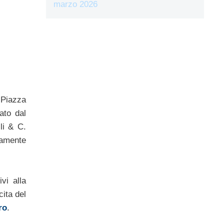
marzo 2026
a Piazza
ato dal
li & C.
ivamente
vi alla
cita del
ro
.