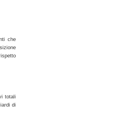
nti che
sizione
rispetto
i totali
iardi di