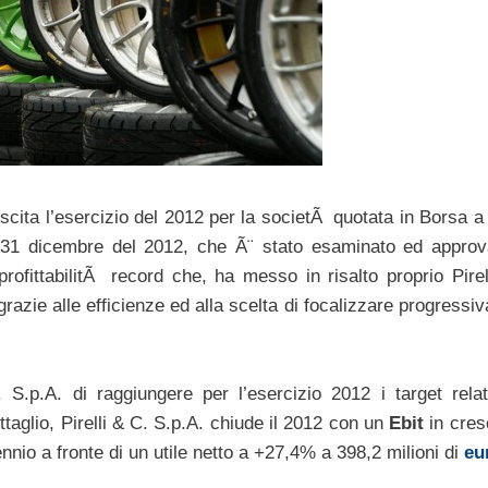
rescita l’esercizio del 2012 per la societÃ quotata in Borsa 
 al 31 dicembre del 2012, che Ã¨ stato esaminato ed approv
rofittabilitÃ record che, ha messo in risalto proprio Pirel
grazie alle efficienze ed alla scelta di focalizzare progress
p.A. di raggiungere per l’esercizio 2012 i target relati
ettaglio, Pirelli & C. S.p.A. chiude il 2012 con un
Ebit
in cres
ennio a fronte di un utile netto a +27,4% a 398,2 milioni di
eu