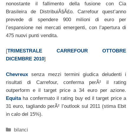
nonostante il fallimento della fusione con Cia
Brasileira de DistribuiÃ§Ã£o. Carrefour quest’anno
prevede di spendere 900 milioni di euro per
l’espansione nei mercati emergenti, con l’apertura di
475 nuovi punti vendita.
[
TRIMESTRALE CARREFOUR OTTOBRE
DICEMBRE 2010
]
Chevreux
senza mezzi termini giudica deludenti i
risultati di Carrefour, conferma perÃ² il rating
outperform e il target price a 34 euro per azione.
Equita
ha confermato il rating buy ed il target price a
31 euro, tagliando perÃ² l’outlook sul 2011 (stima Ebit
in calo del 15%).
Categorie
bilanci