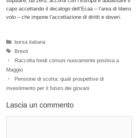
stipulare, da zero, accordi con l’Europa e abbassare il
capo accettando il decalogo dell’Ecaa – l’area di libero
volo – che impone l’accettazione di diritti e doveri.
Categorie
borsa italiana
Tag
Brexit
Raccolta fondi comuni nuovamente positiva a
Maggio
Pensione di scorta: quali prospettive di
investimento per il futuro dei giovani
Lascia un commento
Commento