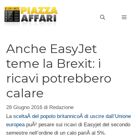
Vai
al
MEN
contenuto
Anche EasyJet
teme la Brexit: i
ricavi potrebbero
calare
28 Giugno 2016
di
Redazione
La
sceltaÂ del popolo britannicoÂ di uscire dall’Unione
europea
puÃ² pesare sui ricavi di Easyjet del secondo
semestre nell’ordine di un calo pariÂ al 5%.