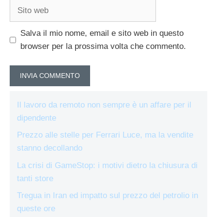
Sito
web
Salva il mio nome, email e sito web in questo
browser per la prossima volta che commento.
Il lavoro da remoto non sempre è un affare per il
dipendente
Prezzo alle stelle per Ferrari Luce, ma la vendite
stanno decollando
La crisi di GameStop: i motivi dietro la chiusura di
tanti store
Tregua in Iran ed impatto sul prezzo del petrolio in
queste ore