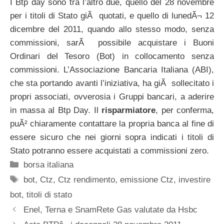
I Btp day sono tra l’altro due, quello del 28 novembre
per i titoli di Stato giÃ quotati, e quello di lunedÃ¬ 12
dicembre del 2011, quando allo stesso modo, senza
commissioni, sarÃ possibile acquistare i Buoni
Ordinari del Tesoro (Bot) in collocamento senza
commissioni. L’Associazione Bancaria Italiana (ABI),
che sta portando avanti l’iniziativa, ha giÃ sollecitato i
propri associati, ovverosia i Gruppi bancari, a aderire
in massa al Btp Day. Il
risparmiatore
, per conferma,
puÃ² chiaramente contattare la propria banca al fine di
essere sicuro che nei giorni sopra indicati i titoli di
Stato potranno essere acquistati a commissioni zero.
Categorie
borsa italiana
Tag
bot
,
Ctz
,
Ctz rendimento
,
emissione Ctz
,
investire
bot
,
titoli di stato
Enel, Terna e SnamRete Gas valutate da Hsbc