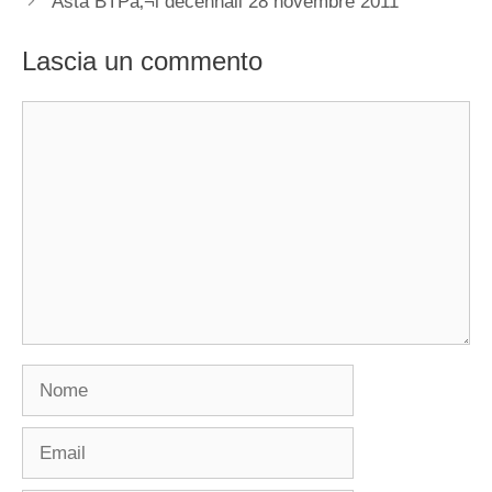
Asta BTPâ‚¬i decennali 28 novembre 2011
Lascia un commento
Commento
Nome
Email