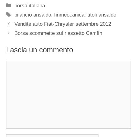
Categorie
borsa italiana
Tag
bilancio ansaldo
,
finmeccanica
,
titoli ansaldo
Vendite auto Fiat-Chrysler settembre 2012
Borsa scommette sul riassetto Camfin
Lascia un commento
Commento