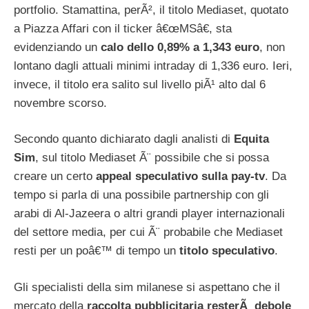
portfolio. Stamattina, perÃ², il titolo Mediaset, quotato
a Piazza Affari con il ticker â€œMSâ€, sta
evidenziando un
calo dello 0,89% a 1,343 euro
, non
lontano dagli attuali minimi intraday di 1,336 euro. Ieri,
invece, il titolo era salito sul livello piÃ¹ alto dal 6
novembre scorso.
Secondo quanto dichiarato dagli analisti di
Equita
Sim
, sul titolo Mediaset Ã¨ possibile che si possa
creare un certo
appeal speculativo sulla pay-tv
. Da
tempo si parla di una possibile partnership con gli
arabi di Al-Jazeera o altri grandi player internazionali
del settore media, per cui Ã¨ probabile che Mediaset
resti per un poâ€™ di tempo un
titolo speculativo
.
Gli specialisti della sim milanese si aspettano che il
mercato della
raccolta pubblicitaria resterÃ debole