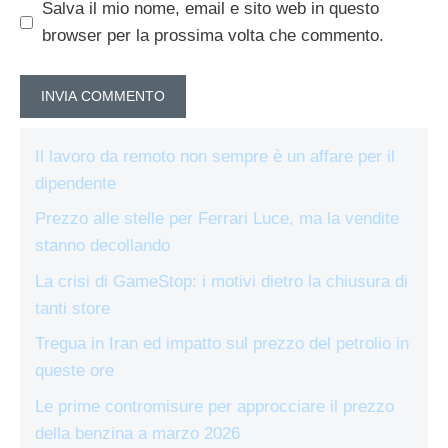
Salva il mio nome, email e sito web in questo
browser per la prossima volta che commento.
Il lavoro da remoto non sempre è un affare per il
dipendente
Prezzo alle stelle per Ferrari Luce, ma la vendite
stanno decollando
La crisi di GameStop: i motivi dietro la chiusura di
tanti store
Tregua in Iran ed impatto sul prezzo del petrolio in
queste ore
Le prime contromisure per approcciare il prezzo
della benzina a marzo 2026