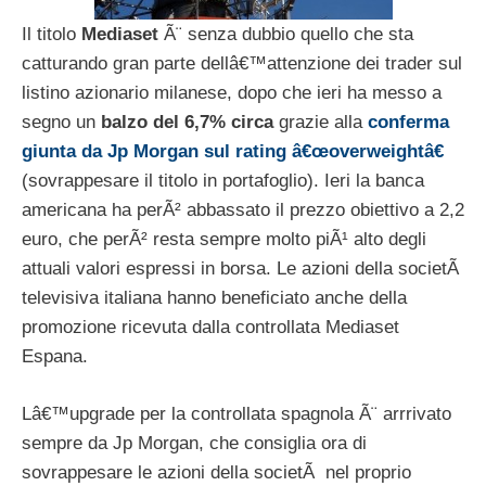
Il titolo
Mediaset
Ã¨ senza dubbio quello che sta
catturando gran parte dellâ€™attenzione dei trader sul
listino azionario milanese, dopo che ieri ha messo a
segno un
balzo del 6,7% circa
grazie alla
conferma
giunta da Jp Morgan sul rating â€œoverweightâ€
(sovrappesare il titolo in portafoglio). Ieri la banca
americana ha perÃ² abbassato il prezzo obiettivo a 2,2
euro, che perÃ² resta sempre molto piÃ¹ alto degli
attuali valori espressi in borsa. Le azioni della societÃ
televisiva italiana hanno beneficiato anche della
promozione ricevuta dalla controllata Mediaset
Espana.
Lâ€™upgrade per la controllata spagnola Ã¨ arrrivato
sempre da Jp Morgan, che consiglia ora di
sovrappesare le azioni della societÃ nel proprio