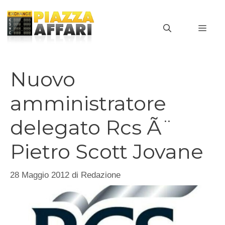
Vai
al
MEN
contenuto
Nuovo
amministratore
delegato Rcs Ã¨
Pietro Scott Jovane
28 Maggio 2012
di
Redazione