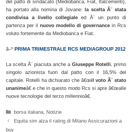
del patto di sindacato (Mediobanca, Fiat, Italcementi),
ha portato alla nomina di Jovane:
la scelta Ã¨ stata
condivisa a livello collegiale
ed Ã¨ un punto di
partenza per il
nuovo modello di governance
in Rcs
voluto fortemente da Mediobanca e Fiat.
â–º
PRIMA TRIMESTRALE RCS MEDIAGROUP 2012
La scelta Ã¨ piaciuta anche a
Giuseppe Rotelli
, primo
singolo azionista fuori dal patto con il 16,5% del
capitale. Rotelli ha dichiarato che â€œ
il voto Ã¨ stato
unanime
â€ e che in questo modo Rcs si apre â€œalle
nuove tecnologie del terzo millennioâ€.
Categorie
borsa italiana
,
Notizie
Equita sim alza il rating di Milano Assicurazioni a
buy