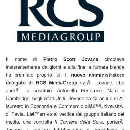
Il nome di
Pietro Scott Jovane
circolava
insistentemente da giorni e alla fine la fumata bianca
ha premiato proprio lui. Il
nuovo amministratore
delegato di RCS MediaGroup
sarÃ Jovane, che
andrÃ a sostituire Antonello Perricone. Nato a
Cambridge, negli Stati Uniti, Jovane ha 43 anni e si Ã¨
laureato in Economia e Commercio allâ€™UniversitÃ
di Pavia. Lâ€™arrivo al vertice del gruppo italiano dei
media, che controlla
Il Corriere della Sera
, porterÃ
Jovane a lasciare lâ€™incarico di presidente e