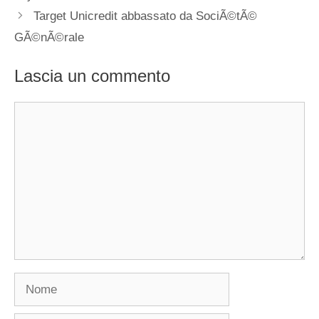
Target Unicredit abbassato da SociÃ©tÃ©
GÃ©nÃ©rale
Lascia un commento
Commento
Nome