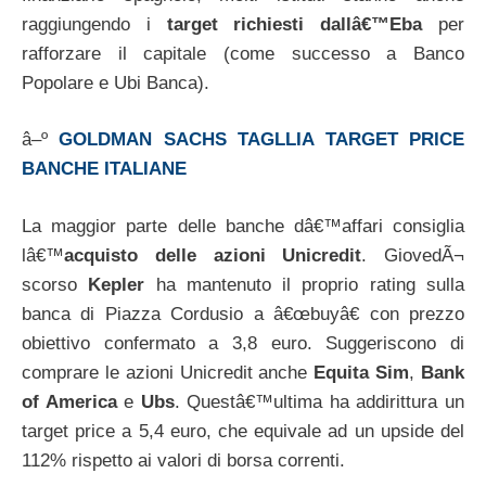
raggiungendo i
target richiesti dallâ€™Eba
per
rafforzare il capitale (come successo a Banco
Popolare e Ubi Banca).
â–º
GOLDMAN SACHS TAGLLIA TARGET PRICE
BANCHE ITALIANE
La maggior parte delle banche dâ€™affari consiglia
lâ€™
acquisto delle azioni Unicredit
. GiovedÃ¬
scorso
Kepler
ha mantenuto il proprio rating sulla
banca di Piazza Cordusio a â€œbuyâ€ con prezzo
obiettivo confermato a 3,8 euro. Suggeriscono di
comprare le azioni Unicredit anche
Equita Sim
,
Bank
of America
e
Ubs
. Questâ€™ultima ha addirittura un
target price a 5,4 euro, che equivale ad un upside del
112% rispetto ai valori di borsa correnti.