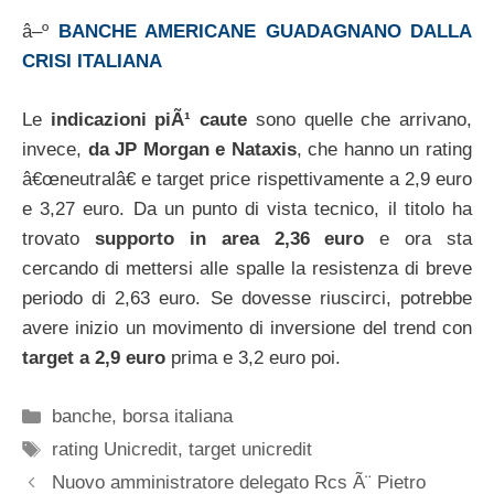
â–º
BANCHE AMERICANE GUADAGNANO DALLA
CRISI ITALIANA
Le
indicazioni piÃ¹ caute
sono quelle che arrivano,
invece,
da JP Morgan e Nataxis
, che hanno un rating
â€œneutralâ€ e target price rispettivamente a 2,9 euro
e 3,27 euro. Da un punto di vista tecnico, il titolo ha
trovato
supporto in area 2,36 euro
e ora sta
cercando di mettersi alle spalle la resistenza di breve
periodo di 2,63 euro. Se dovesse riuscirci, potrebbe
avere inizio un movimento di inversione del trend con
target a 2,9 euro
prima e 3,2 euro poi.
Categorie
banche
,
borsa italiana
Tag
rating Unicredit
,
target unicredit
Nuovo amministratore delegato Rcs Ã¨ Pietro