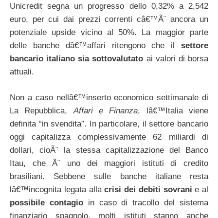
Unicredit segna un progresso dello 0,32% a 2,542
euro, per cui dai prezzi correnti câ€™Ã¨ ancora un
potenziale upside vicino al 50%. La maggior parte
delle banche dâ€™affari ritengono che il
settore
bancario italiano sia sottovalutato
ai valori di borsa
attuali.
Non a caso nellâ€™inserto economico settimanale di
La Repubblica,
Affari e Finanza
, lâ€™Italia viene
definita “in svendita”. In particolare, il settore bancario
oggi capitalizza complessivamente 62 miliardi di
dollari, cioÃ¨ la stessa capitalizzazione del Banco
Itau, che Ã¨ uno dei maggiori istituti di credito
brasiliani. Sebbene sulle banche italiane resta
lâ€™incognita legata alla
crisi dei debiti sovrani
e al
possibile contagio
in caso di tracollo del sistema
finanziario spagnolo, molti istituti stanno anche