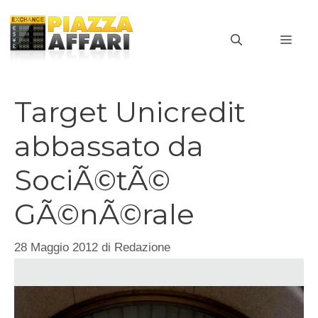
Vai
al
MEN
contenuto
Target Unicredit
abbassato da
SociÃ©tÃ©
GÃ©nÃ©rale
28 Maggio 2012
di
Redazione