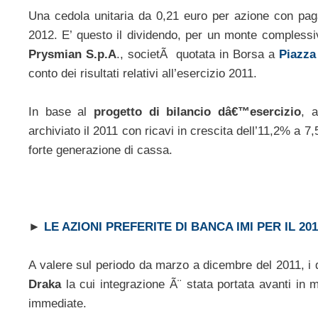
Una cedola unitaria da 0,21 euro per azione con paga
2012. E’ questo il dividendo, per un monte complessiv
Prysmian S.p.A
., societÃ quotata in Borsa a
Piazza
conto dei risultati relativi all’esercizio 2011.
In base al
progetto di bilancio dâ€™esercizio
, 
archiviato il 2011 con ricavi in crescita dell’11,2% a 7,
forte generazione di cassa.
►
LE AZIONI PREFERITE DI BANCA IMI PER IL 20
A valere sul periodo da marzo a dicembre del 2011, i d
Draka
la cui integrazione Ã¨ stata portata avanti in 
immediate.