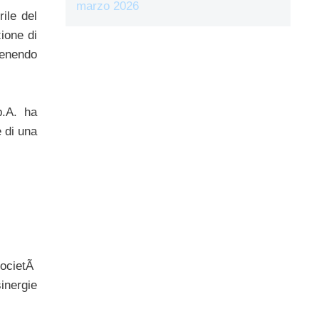
marzo 2026
ile del
ione di
tenendo
p.A. ha
e di una
societÃ
inergie