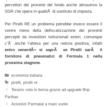
percettori dei proventi del fondo anche attraverso la
SGR che opera in qualitÃ di sostituto di imposta.
Per Pirelli RE un problema potrebbe invece essere il
venire meno della defiscalizzazione dei proventi
percepiti da investitori istituzionali esteri, comunque
c’Ã¨ anche l’attesa per una notizia positiva, infatti
entro venerdÃ¬ si saprÃ se Pirelli sarÃ il
fornitore di pneumatici di Formula 1 nella
prossima stagione
.
Categorie
economia italiana
Tag
pirelli
,
pirelli re
Tenaris vola in borsa grazie ad upgrade Bnp
Paribas
Azionisti Parmalat a mani vuote