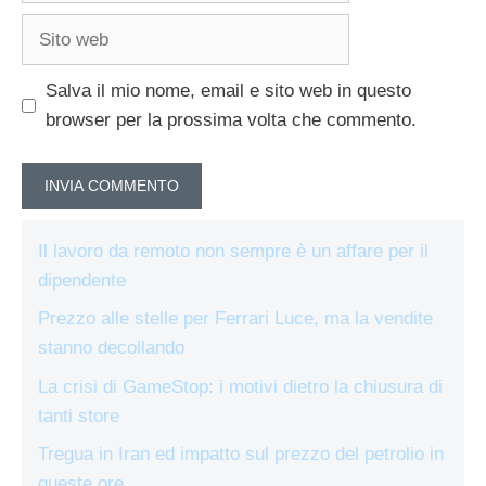
Sito
web
Salva il mio nome, email e sito web in questo
browser per la prossima volta che commento.
Il lavoro da remoto non sempre è un affare per il
dipendente
Prezzo alle stelle per Ferrari Luce, ma la vendite
stanno decollando
La crisi di GameStop: i motivi dietro la chiusura di
tanti store
Tregua in Iran ed impatto sul prezzo del petrolio in
queste ore