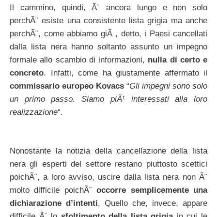
Il cammino, quindi, Ã¨ ancora lungo e non solo
perchÃ¨ esiste una consistente lista grigia ma anche
perchÃ¨, come abbiamo giÃ , detto, i Paesi cancellati
dalla lista nera hanno soltanto assunto un impegno
formale allo scambio di informazioni,
nulla di certo e
concreto
. Infatti, come ha giustamente affermato il
commissario europeo Kovacs
“
Gli impegni sono solo
un primo passo. Siamo piÃ¹ interessati alla loro
realizzazione
“.
Nonostante la notizia della cancellazione della lista
nera gli esperti del settore restano piuttosto scettici
poichÃ¨, a loro avviso, uscire dalla lista nera non Ã¨
molto difficile poichÃ¨
occorre semplicemente una
dichiarazione d’intenti
. Quello che, invece, appare
difficile Ã¨ lo
sfoltimento della lista grigia
in cui le