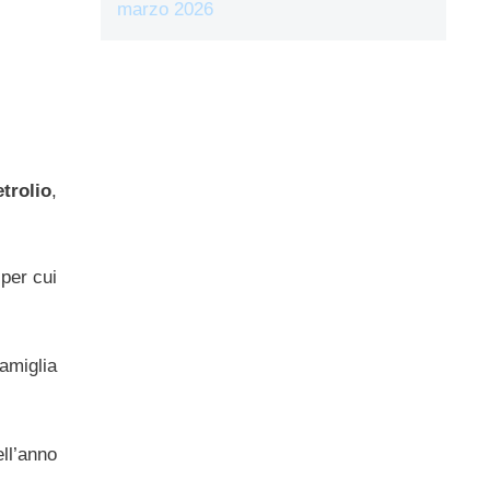
marzo 2026
trolio
,
 per cui
amiglia
ll’anno