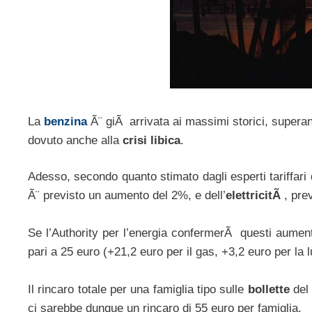
La
benzina
Ã¨ giÃ arrivata ai massimi storici, superand
dovuto anche alla
crisi libica
.
Adesso, secondo quanto stimato dagli esperti tariffari
Ã¨ previsto un aumento del 2%, e dell’
elettricitÃ
, pre
Se l’Authority per l’energia confermerÃ questi aumen
pari a 25 euro (+21,2 euro per il gas, +3,2 euro per la l
Il rincaro totale per una famiglia tipo sulle
bollette
del 
ci sarebbe dunque un rincaro di 55 euro per famiglia.