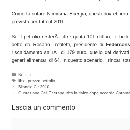
Come fa notare Nomisma Energia, questi dovrebbero ess
previsto per tutto il 2011.
Se il petrolio resterÃ oltre quota 101 dollari, le bol
detto da Rosario Trefiletti, presidente di
Federcons
riscaldamento salirÃ di 179 euro, quello dei derivati 
generi alimentari di 64. In questo scenario, i rincari to
Categorie
Notizie
Tag
libia
,
prezzo petrolio
Bilancio Cir 2010
Quotazione Cell Therapeutics in rialzo dopo accordo Chrom
Lascia un commento
Commento