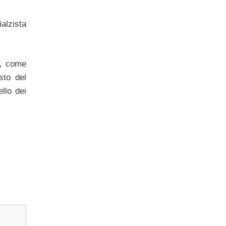
alzista
o, come
sto del
llo dei