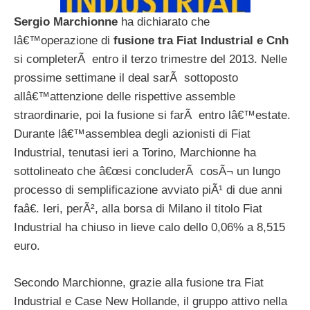
Sergio Marchionne
ha dichiarato che
lâ€™operazione di
fusione tra Fiat Industrial e Cnh
si completerÃ entro il terzo trimestre del 2013. Nelle
prossime settimane il deal sarÃ sottoposto
allâ€™attenzione delle rispettive assemble
straordinarie, poi la fusione si farÃ entro lâ€™estate.
Durante lâ€™assemblea degli azionisti di Fiat
Industrial, tenutasi ieri a Torino, Marchionne ha
sottolineato che â€œsi concluderÃ cosÃ¬ un lungo
processo di semplificazione avviato piÃ¹ di due anni
faâ€. Ieri, perÃ², alla borsa di Milano il titolo Fiat
Industrial ha chiuso in lieve calo dello 0,06% a 8,515
euro.
Secondo Marchionne, grazie alla fusione tra Fiat
Industrial e Case New Hollande, il gruppo attivo nella