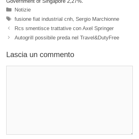
Government of Singapore 2,27%.
Categorie
Notizie
Tag
fusione fiat industrial cnh
,
Sergio Marchionne
Rcs smentisce trattative con Axel Springer
Autogrill possibile preda nel Travel&DutyFree
Lascia un commento
Commento