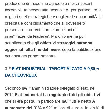
produzione di macchine agricole e mezzi pesanti
â€œavrÃ la necessaria flessibilitÃ per perseguire le
migliori scelte strategiche e cogliere le opportunitÃ di
crescita e consolidamento che si dovessero
presentare, coerenti con le ambizioni di
unâ€™azienda leaderâ€. Marchionne ha poi
sottolineato che gli
obiettivi strategici saranno
aggiornati alla fine del mese
, dopo la pubblicazione
dei conti del primo trimestre.
â–º
FIAT INDUSTRIAL: TARGET ALZATO A 9,8â‚¬
DA CHEUVREUX
Secondo lâ€™amministratore delegato di Fiat, nel
2012
Fiat Industrial ha raggiunto tutti gli obiettivi
che si era posta. In particolare
lâ€™utile netto Ã¨
aumentato del 31%
a 921 milioni di euro e, in virtÃ¹ di