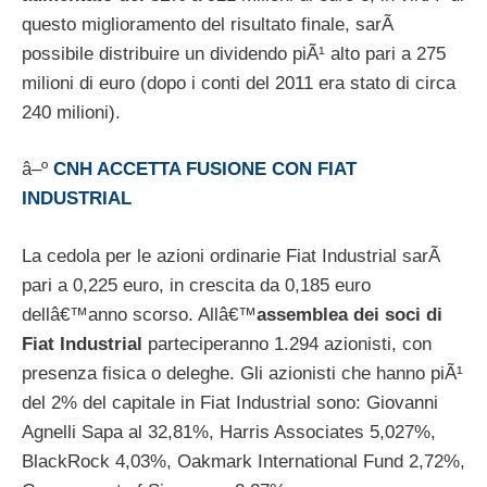
questo miglioramento del risultato finale, sarÃ
possibile distribuire un dividendo piÃ¹ alto pari a 275
milioni di euro (dopo i conti del 2011 era stato di circa
240 milioni).
â–º
CNH ACCETTA FUSIONE CON FIAT
INDUSTRIAL
La cedola per le azioni ordinarie Fiat Industrial sarÃ
pari a 0,225 euro, in crescita da 0,185 euro
dellâ€™anno scorso. Allâ€™
assemblea dei soci di
Fiat Industrial
parteciperanno 1.294 azionisti, con
presenza fisica o deleghe. Gli azionisti che hanno piÃ¹
del 2% del capitale in Fiat Industrial sono: Giovanni
Agnelli Sapa al 32,81%, Harris Associates 5,027%,
BlackRock 4,03%, Oakmark International Fund 2,72%,