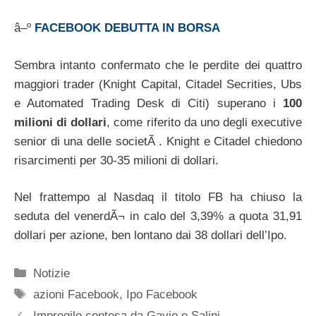
â–º
FACEBOOK DEBUTTA IN BORSA
Sembra intanto confermato che le perdite dei quattro
maggiori trader (Knight Capital, Citadel Secrities, Ubs
e Automated Trading Desk di Citi) superano i
100
milioni di dollari
, come riferito da uno degli executive
senior di una delle societÃ . Knight e Citadel chiedono
risarcimenti per 30-35 milioni di dollari.
Nel frattempo al Nasdaq il titolo FB ha chiuso la
seduta del venerdÃ¬ in calo del 3,39% a quota 31,91
dollari per azione, ben lontano dai 38 dollari dell’Ipo.
Categorie
Notizie
Tag
azioni Facebook
,
Ipo Facebook
Impregilo contesa da Gavio e Salini