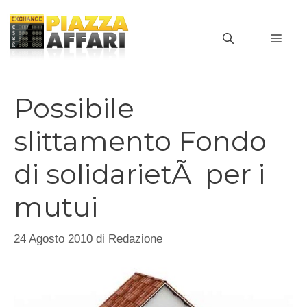
Vai
al
MEN
contenuto
Possibile
slittamento Fondo
di solidarietÃ per i
mutui
24 Agosto 2010
di
Redazione