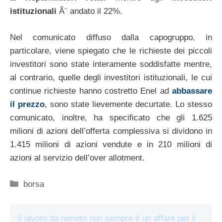
istituzionali
Ã¨ andato il 22%.
Nel comunicato diffuso dalla capogruppo, in
particolare, viene spiegato che le richieste dei piccoli
investitori sono state interamente soddisfatte mentre,
al contrario, quelle degli investitori istituzionali, le cui
continue richieste hanno costretto Enel ad
abbassare
il prezzo
, sono state lievemente decurtate. Lo stesso
comunicato, inoltre, ha specificato che gli 1.625
milioni di azioni dell’offerta complessiva si dividono in
1.415 milioni di azioni vendute e in 210 milioni di
azioni al servizio dell’over allotment.
Categorie
borsa
Il lavoro da remoto non sempre è un affare per il